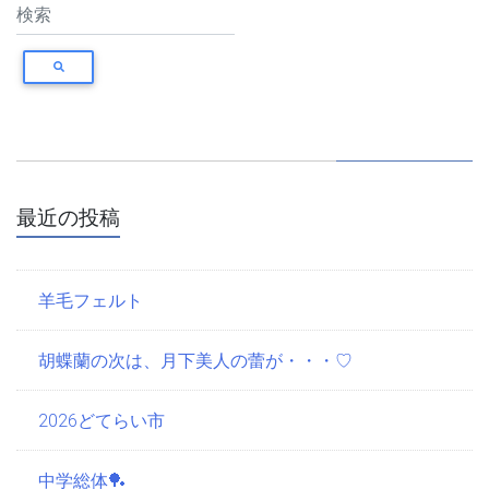
最近の投稿
羊毛フェルト
胡蝶蘭の次は、月下美人の蕾が・・・♡
2026どてらい市
中学総体🏓