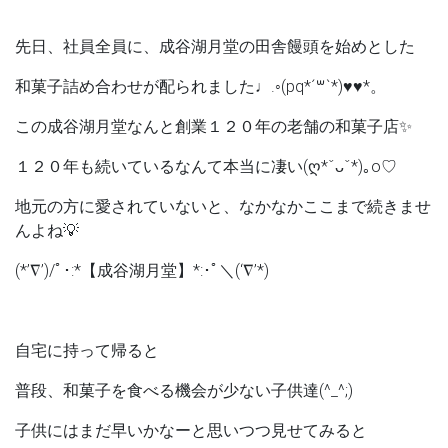
先日、社員全員に、成谷湖月堂の田舎饅頭を始めとした
和菓子詰め合わせが配られました♩.◦(pq*´꒳`*)♥♥*。
この成谷湖月堂なんと創業１２０年の老舗の和菓子店✨
１２０年も続いているなんて本当に凄い(ღ*ˇᴗˇ*)｡o♡
地元の方に愛されていないと、なかなかここまで続きませ
んよね💡
(*’∇’)/ﾟ･:*【成谷湖月堂】*:･ﾟ＼(‘∇’*)
自宅に持って帰ると
普段、和菓子を食べる機会が少ない子供達(^_^;)
子供にはまだ早いかなーと思いつつ見せてみると