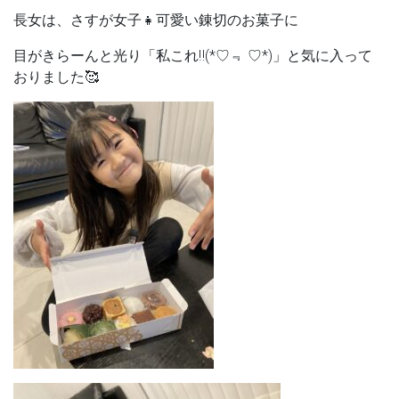
長女は、さすが女子👧可愛い錬切のお菓子に
目がきらーんと光り「私これ‼(*♡﹃ ♡*)」と気に入って
おりました🥰