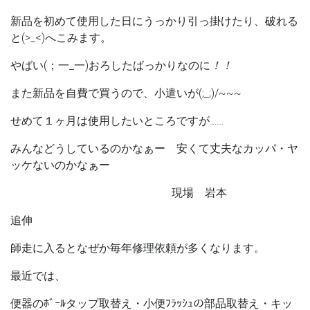
新品を初めて使用した日にうっかり引っ掛けたり、破れる
と(>_<)へこみます。
やばい(；一_一)おろしたばっかりなのに
！！
また新品を自費で買うので、小遣いが(;_;)/~~~
せめて１ヶ月は使用したいところですが……
みんなどうしているのかなぁー 安くて丈夫なカッパ・ヤ
ッケないのかなぁー
現場 岩本
追伸
師走に入るとなぜか毎年修理依頼が多くなります。
最近では、
便器のﾎﾞｰﾙタップ取替え・小便ﾌﾗｯｼｭの部品取替え・キッ