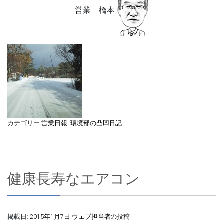
営業 橋本
カテゴリー:
営業日報
,
環境部の凸凹日記
健康長寿なエアコン
掲載日:
2015年1月7日
ウェブ担当者
の投稿