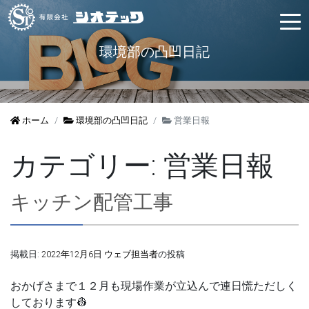
環境部の凸凹日記
ホーム
環境部の凸凹日記
営業日報
カテゴリー:
営業日報
キッチン配管工事
掲載日:
2022年12月6日
ウェブ担当者
の投稿
おかげさまで１２月も現場作業が立込んで連日慌ただしく
しております👷