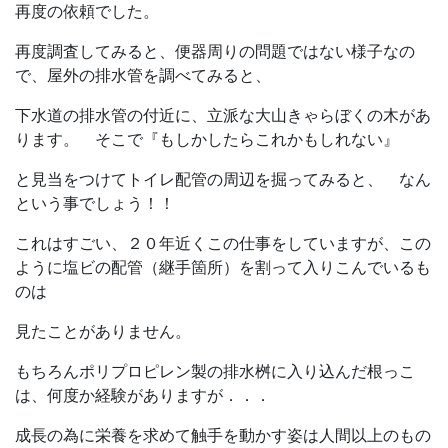
再度の依頼でした。
再度調査してみると、便器周りの問題ではない様子なの
で、屋外の排水管を調べてみると、
下水道の排水管の付近に、
立派な大山きゃらぼくの木が
あ
ります。 そこで『もしかしたらこれかもしれない』
と見当をつけてトイレ配管の周辺を掘ってみると、
なん
という事でしょう！！
これはすごい、２０年近くこの仕事をしていますが、この
ように
塩ビの配管（継手箇所）を割って入りこんでいる
も
のは
見たことがありません。
もちろんポリプロピレン製の排水桝に入り込んだ根っこ
は、何度か経験がありますが．．．
成長の為に栄養を求めて触手を動かす姿は人間以上のもの