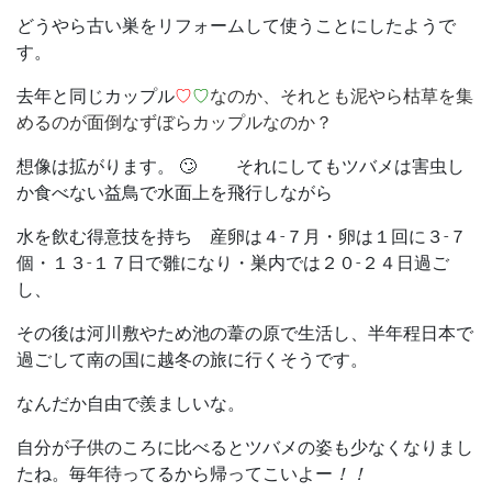
どうやら古い巣をリフォームして使うことにしたようで
す。
去年と同じカップル
♡
♡
なのか、それとも泥やら枯草を集
めるのが面倒なずぼらカップルなのか？
想像は拡がります。 🙄 それにしても
ツバメ
は害虫し
か食べない益鳥で水面上を飛行しながら
水を飲む得意技を持ち 産卵は４-７月・卵は１回に３-７
個・１３-１７日で雛になり・巣内では２０-２４日過ご
し、
その後は河川敷やため池の葦の原で生活し、半年程日本で
過ごして南の国に越冬の旅に行くそうです。
なんだか自由で羨ましいな。
自分が子供のころに比べるとツバメの姿も少なくなりまし
たね。毎年待ってるから帰ってこいよー
！！