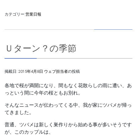
カテゴリー:
営業日報
Ｕターン？の季節
掲載日:
2015年4月8日
ウェブ担当者
の投稿
各地で桜が満開になり、間もなく花散らしの雨に遭い、あ
っという間に今年の桜ともお別れ。
そんなニュースが伝わってくる中、我が家に
ツバメ
が帰っ
てきました。
普通、
ツバメ
は新しく巣作りから始める事が多いそうです
が、このカップルは、