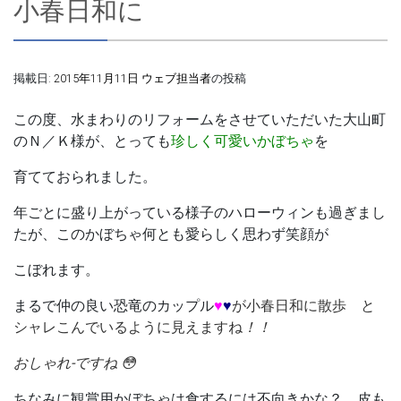
小春日和に
掲載日:
2015年11月11日
ウェブ担当者
の投稿
この度、水まわりのリフォームをさせていただいた大山町
のＮ／Ｋ様が、とっても
珍しく可愛いかぼちゃ
を
育てておられました。
年ごとに盛り上がっている様子のハローウィンも過ぎまし
たが、このかぼちゃ何とも愛らしく思わず笑顔が
こぼれます。
まるで仲の良い
恐竜のカップル
♥
♥
が小春日和に散歩 と
シャレこんでいるように見えますね
！！
おしゃれ-ですね 😳
ちなみに観賞用かぼちゃは食するには不向きかな？ 皮も