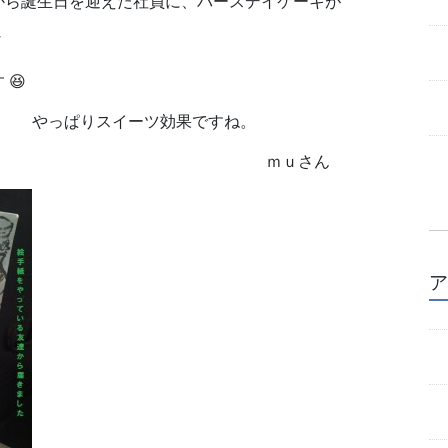
から誕生日を迎えた社員に、バースデイケーキが
しょ！！
😆
リ”
やっぱりスイーツ効果ですね。
ｕさん
ア