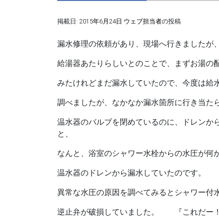
掲載日:
2015年6月24日
ウェブ担当者
の投稿
漏水修理の依頼があり、現場へ行きましたが
給湯器あたりらしいとのことで、まずお湯の
みたけれどまだ漏水していたので、今度は
調べましたが、なかなか漏水箇所に行き当たら
温水器のバルブを閉めているのに、ドレンか
と、
なんと、浴室のシャワー水栓からの水圧が何
温水器のドレンから漏水していたのです。
異常な水圧の原因を調べてみるとシャワー付
逆止弁が破損していました。
『これだ