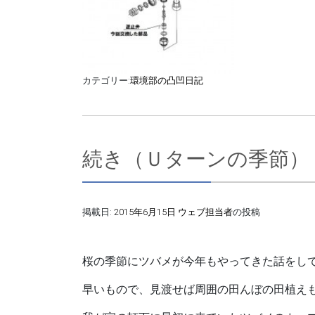
カテゴリー:
環境部の凸凹日記
続き（Ｕターンの季節）
掲載日:
2015年6月15日
ウェブ担当者
の投稿
桜の季節に
ツバメ
が今年もやってきた話をし
早いもので、見渡せば周囲の田んぼの田植え