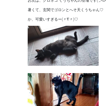
お次は、クロネコ くうちゃんの登場です( ,,>ω•́ 
暑くて、玄関でゴロンとへそ天くうちゃん♡
か、可愛いすぎるー(〃∇〃)♡