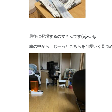
最後に登場するのマさんです(๑و•̀ω•́)و
箱の中から、じーっとこちらを可愛いく見つめ