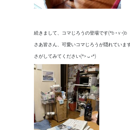
続きまして、コマじろうの登場です(*b • v •)b
さあ皆さん、可愛いコマじろうが隠れていま
さがしてみてください(*> ᴗ •*)ゞ