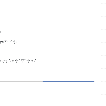
が
本当にいつ見てもにゃんこには癒されますよね٩(*´︶`*)۶
✧◝(*ﾟ▽ﾟ*)◜✧˖°