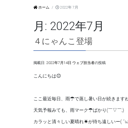
ホーム
2022年 7月
月:
2022年7月
４にゃんこ登場
掲載日:
2022年7月14日
ウェブ担当者
の投稿
こんにちは😊
ここ最近毎日、雨☂で蒸し暑い日が続きますね(； 
天気予報みても、雨マーク☂ばかり(￣▽￣;)
カラッと清々しい夏晴れ☀が待ち遠しいー( ˘ω˘ ;