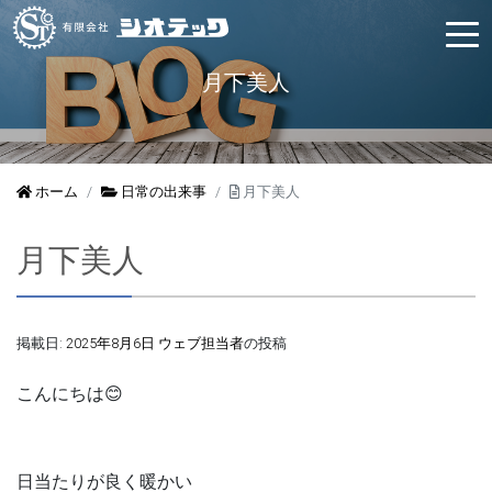
月下美人
ホーム
日常の出来事
月下美人
月下美人
掲載日:
2025年8月6日
ウェブ担当者
の投稿
こんにちは😊
日当たりが良く暖かい