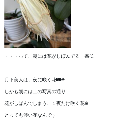
・・・って、朝には花がしぼんでるー😱💦
月下美人は、夜に咲く花🌃❀
しかも朝には上の写真の通り
花がしぼんでしまう、１夜だけ咲く花❀
とっても儚い花なんです