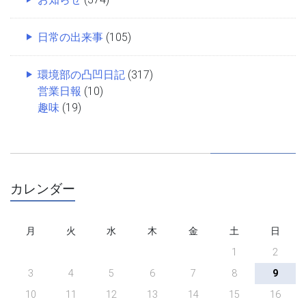
日常の出来事
(105)
環境部の凸凹日記
(317)
営業日報
(10)
趣味
(19)
カレンダー
月
火
水
木
金
土
日
1
2
3
4
5
6
7
8
9
10
11
12
13
14
15
16