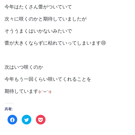
今年はたくさん蕾がついていて
次々に咲くのかと期待していましたが
そううまくはいかないみたいで
蕾が大きくならずに枯れていってしまいます😢
次はいつ咲くのか
今年もう一回くらい咲いてくれることを
期待しています
共有:
Facebook
ク
ク
で
リ
リ
共
ッ
ッ
有
ク
ク
す
し
し