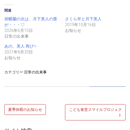
る
て
て
に
Twitter
Pocket
は
で
で
関連
ク
共
シ
リ
有
ェ
胡蝶蘭の次は、月下美人の蕾
さくら🌸と月下美人
ッ
(新
ア
ク
し
(新
が・・・♡
2019年10月16日
し
い
し
て
ウ
い
2026年6月15日
お知らせ
く
ィ
ウ
日常の出来事
だ
ン
ィ
さ
ド
ン
い
ウ
ド
あの、美人 再び✨
(新
で
ウ
し
開
で
2021年8月20日
い
き
開
ウ
ま
き
お知らせ
ィ
す)
ま
ン
す)
ド
ウ
カテゴリー:
日常の出来事
で
開
き
ま
す)
投
夏季休暇のお知らせ
こども食堂スマイルプロジェク
稿
ト
ナ