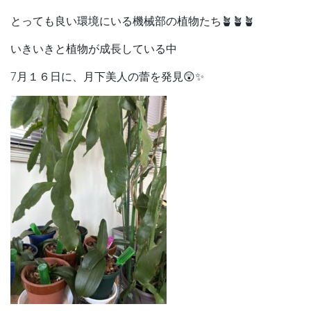
とっても良い環境にいる機械部の植物たち🪴🪴🪴
いきいきと植物が成長している中
7月１６日に、月下美人の蕾を発見😲✨