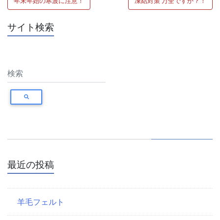
年末年始の寒波に注意！
凍結対策 万全ですか？！
稿
ナ
サイト検索
ビ
ゲ
ー
シ
ョ
ン
最近の投稿
羊毛フェルト