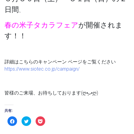
日間
、
春の米子タカラフェア
が開催されま
す！！
詳細はこちらのキャンペーン ページをご覧ください
https://www.siotec.co.jp/campaign/
皆様のご来場、お待ちしております(ღ•͈ᴗ•͈ღ)
共有:
Facebook
ク
ク
で
リ
リ
共
ッ
ッ
有
ク
ク