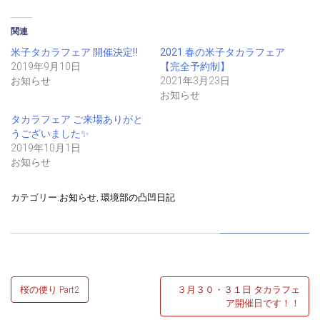
す
し
し
る
て
て
に
Twitter
Pocket
は
で
で
関連
ク
共
シ
リ
有
ェ
米子タカラフェア 開催決定‼
2021 春の米子タカラフェア
ッ
(新
ア
ク
し
(新
2019年9月10日
【完全予約制】
し
い
し
て
ウ
い
お知らせ
2021年3月23日
く
ィ
ウ
お知らせ
だ
ン
ィ
さ
ド
ン
い
ウ
ド
タカラフェア ご来場ありがと
(新
で
ウ
し
開
で
うございました✨
い
き
開
ウ
ま
き
2019年10月1日
ィ
す)
ま
お知らせ
ン
す)
ド
ウ
で
カテゴリー:
お知らせ
,
環境部の凸凹日記
開
き
ま
す)
投
桜の便り Part2
３月３０・３１日 タカラフェ
稿
ア開催日です！！