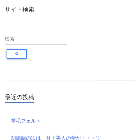
ナ
サイト検索
ビ
ゲ
ー
シ
ョ
ン
最近の投稿
羊毛フェルト
胡蝶蘭の次は、月下美人の蕾が・・・♡