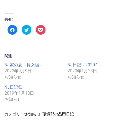
共有:
Facebook
ク
ク
で
リ
リ
共
ッ
ッ
有
ク
ク
す
し
し
る
て
て
に
Twitter
Pocket
は
で
で
関連
ク
共
シ
リ
有
ェ
NJ家の夏～長女編～
NJ日記～2020.1～
ッ
(新
ア
ク
し
(新
2022年9月9日
2020年1月23日
し
い
し
て
ウ
い
お知らせ
お知らせ
く
ィ
ウ
だ
ン
ィ
さ
ド
ン
NJ日記②
い
ウ
ド
2019年1月18日
(新
で
ウ
し
開
で
お知らせ
い
き
開
ウ
ま
き
ィ
す)
ま
ン
す)
カテゴリー:
お知らせ
,
環境部の凸凹日記
ド
ウ
で
開
き
ま