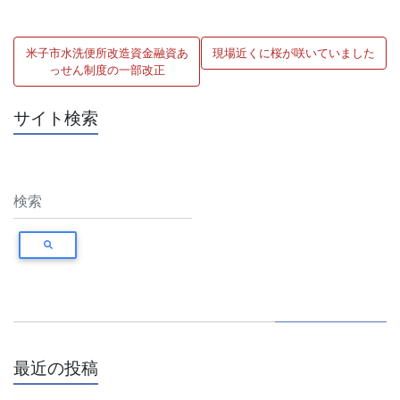
す)
投
米子市水洗便所改造資金融資あ
現場近くに桜が咲いていました
稿
っせん制度の一部改正
ナ
サイト検索
ビ
ゲ
ー
シ
ョ
ン
最近の投稿