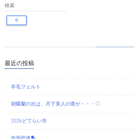
最近の投稿
羊毛フェルト
胡蝶蘭の次は、月下美人の蕾が・・・♡
2026どてらい市
中学総体🏓