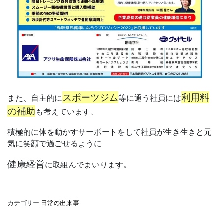
スポーツジム
利用料
また、自主的に
等に通う社員には
の補助
も考えています、
積極的に体を動かすサーポートをして社員が生き生きと元
気に笑顔で過ごせるように
健康経営
に取組んでまいります。
カテゴリー:
日常の出来事