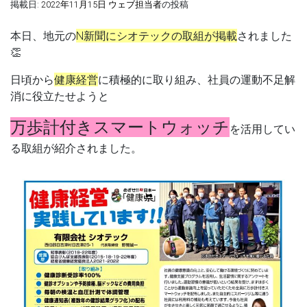
掲載日:
2022年11月15日
ウェブ担当者
の投稿
本日、地元の
N新聞に
シオテックの取組
が掲載
されました
👏
日頃から
健康経営
に積極的に取り組み、社員の
運動不足解
消
に役立たせようと
万歩計付き
スマートウォッチ
を活用してい
る取組が紹介されました。